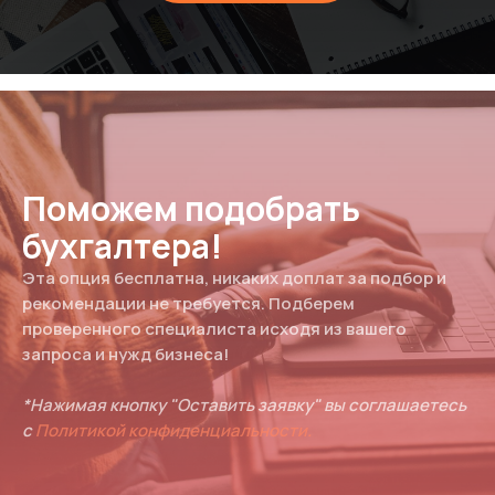
Поможем подобрать
бухгалтера!
Эта опция бесплатна, никаких доплат за подбор и
рекомендации не требуется. Подберем
проверенного специалиста исходя из вашего
запроса и нужд бизнеса!
*Нажимая кнопку "Оставить заявку" вы соглашаетесь
с
Политикой конфиденциальности.