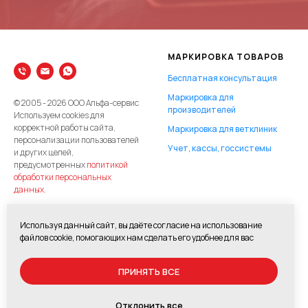
МАРКИРОВКА ТОВАРОВ
Бесплатная консультация
Маркировка для
© 2005 - 2026 ООО Альфа-сервис
производителей
Используем cookies для
корректной работы сайта,
Маркировка для ветклиник
персонализации пользователей
Учет, кассы, госсистемы
и других целей,
предусмотренных
политикой
обработки персональных
данных.
О компании и контакты
Используя данный сайт, вы даёте согласие на использование
файлов cookie, помогающих нам сделать его удобнее для вас
ЭДО, ЛОГИСТИКА
ЭЛЕКТРОННАЯ
ПРИНЯТЬ ВСЕ
ОТЧЕТНОСТЬ
Контур.Диадок
Контур.Экстерн
Отклонить все